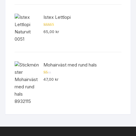
Istex Lettlopi
Betygsatt
65,00
kr
4.50
av 5
Mohairväst med rund hals
B
47,00
kr
et
yg
sa
tt
1.
00
av
5