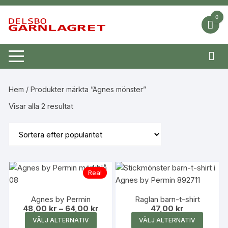
Hoppa
till
0
innehåll
Hem
/ Produkter märkta ”Agnes mönster”
Sortera
Visar alla 2 resultat
efter
popularitet
Rea!
Agnes by Permin
Raglan barn-t-shirt
Prisintervall:
48,00
kr
–
64,00
kr
47,00
kr
48,00 kr
Den
Den
VÄLJ ALTERNATIV
VÄLJ ALTERNATIV
till