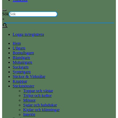
Sök
×
Logga in/registrera
Hem
Ullgarn
Bomullsgarn
Blandgarn
Mohairgarn
Sockgarn
Syntetgarn
Stickor & Virknålar
Knappar
Stickmönster
Toppar och västar
Tröjor och koftor
Mössor
Sjalar och halsdukar
Kjolar och klänningar
Interiör