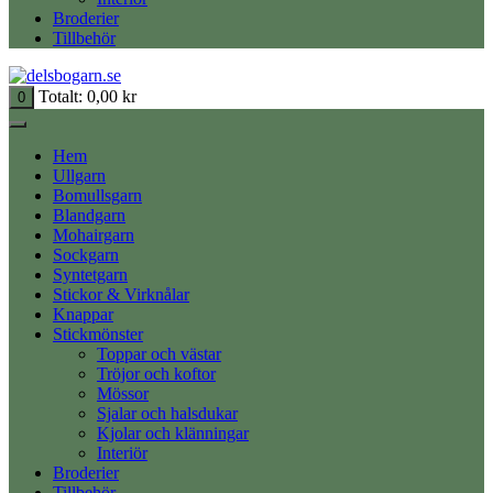
Broderier
Tillbehör
Totalt:
0,00
kr
0
Hem
Ullgarn
Bomullsgarn
Blandgarn
Mohairgarn
Sockgarn
Syntetgarn
Stickor & Virknålar
Knappar
Stickmönster
Toppar och västar
Tröjor och koftor
Mössor
Sjalar och halsdukar
Kjolar och klänningar
Interiör
Broderier
Tillbehör