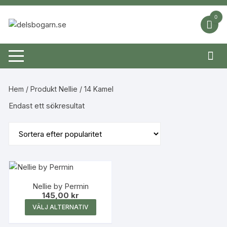
Hoppa
till
0
innehåll
Hem
/ Produkt Nellie / 14 Kamel
Endast ett sökresultat
Nellie by Permin
145,00
kr
Den
VÄLJ ALTERNATIV
här