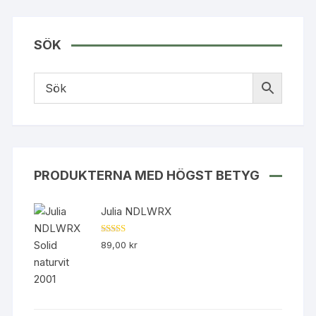
produkten
har
flera
SÖK
varianter.
De
olika
alternativen
kan
väljas
på
produktsidan
PRODUKTERNA MED HÖGST BETYG
Julia NDLWRX
Betygsatt
89,00
kr
5.00
av 5