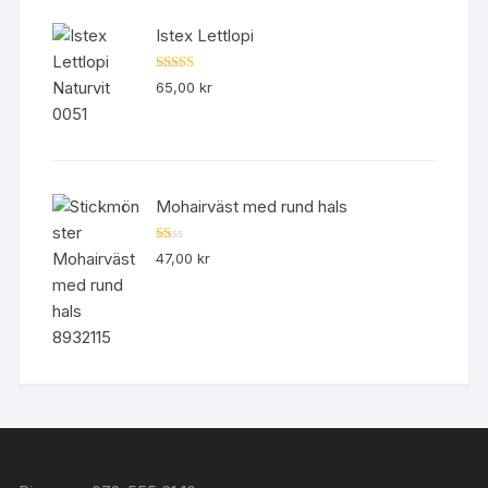
Istex Lettlopi
Betygsatt
65,00
kr
4.50
av 5
Mohairväst med rund hals
B
47,00
kr
et
yg
sa
tt
1.
00
av
5