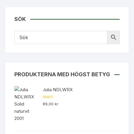
produkten
har
flera
SÖK
varianter.
De
olika
alternativen
kan
väljas
på
produktsidan
PRODUKTERNA MED HÖGST BETYG
Julia NDLWRX
Betygsatt
89,00
kr
5.00
av 5