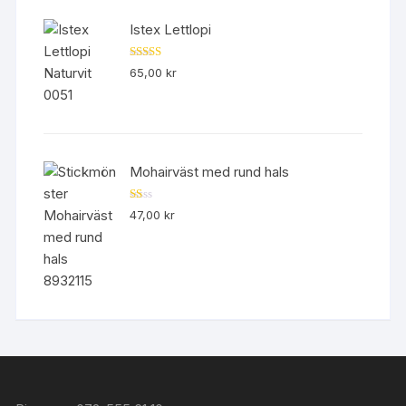
Istex Lettlopi
Betygsatt
65,00
kr
4.50
av 5
Mohairväst med rund hals
B
47,00
kr
et
yg
sa
tt
1.
00
av
5