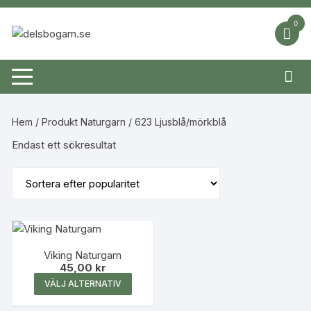
Hoppa
till
0
innehåll
Hem
/ Produkt Naturgarn / 623 Ljusblå/mörkblå
Endast ett sökresultat
Viking Naturgarn
45,00
kr
Den
VÄLJ ALTERNATIV
här