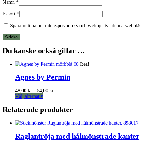
Namn
*
E-post
*
Spara mitt namn, min e-postadress och webbplats i denna webbläsa
Du kanske också gillar …
Rea!
Agnes by Permin
Prisintervall:
48,00
kr
–
64,00
kr
Den
48,00 kr
Välj alternativ
här
till
produkten
64,00 kr
Relaterade produkter
har
flera
varianter.
De
Raglantröja med hålmönstrade kanter
olika