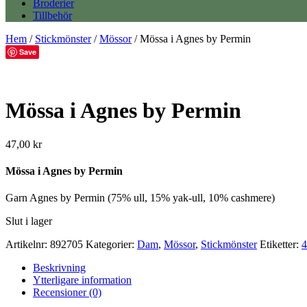
Broderier
Tillbehör
Hem
/
Stickmönster
/
Mössor
/ Mössa i Agnes by Permin
Save
Mössa i Agnes by Permin
47,00
kr
Mössa i Agnes by Permin
Garn Agnes by Permin (75% ull, 15% yak-ull, 10% cashmere)
Slut i lager
Artikelnr:
892705
Kategorier:
Dam
,
Mössor
,
Stickmönster
Etiketter:
4
Beskrivning
Ytterligare information
Recensioner (0)