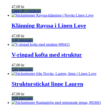
alternativen
kan
47,00
kr
väljas
Lägg till i varukorg
på
produktsidan
Klänning Rayssa i Linen Love
47,00
kr
Den
Välj alternativ
här
produkten
har
V-ringad kofta med struktur
flera
varianter.
47,00
kr
De
Den
Välj alternativ
olika
här
alternativen
produkten
kan
har
Strukturstickat linne Lauren
väljas
flera
på
varianter.
produktsidan
47,00
kr
De
Den
Välj alternativ
olika
här
alternativen
produkten