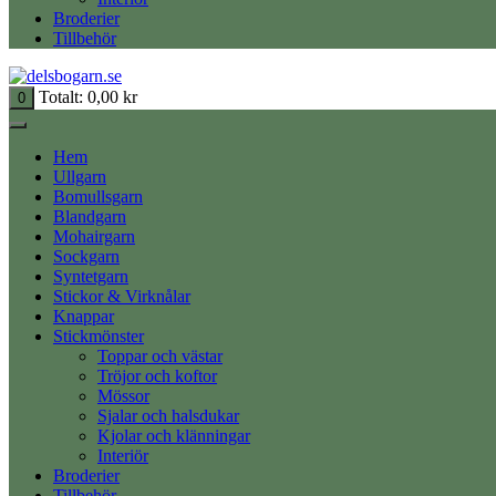
Broderier
Tillbehör
Totalt:
0,00
kr
0
Hem
Ullgarn
Bomullsgarn
Blandgarn
Mohairgarn
Sockgarn
Syntetgarn
Stickor & Virknålar
Knappar
Stickmönster
Toppar och västar
Tröjor och koftor
Mössor
Sjalar och halsdukar
Kjolar och klänningar
Interiör
Broderier
Tillbehör