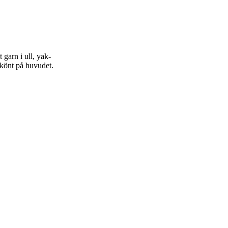
gt garn i ull, yak-
skönt på huvudet.