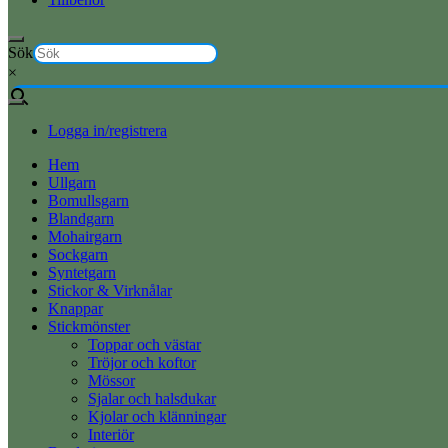
Sök
×
Logga in/registrera
Hem
Ullgarn
Bomullsgarn
Blandgarn
Mohairgarn
Sockgarn
Syntetgarn
Stickor & Virknålar
Knappar
Stickmönster
Toppar och västar
Tröjor och koftor
Mössor
Sjalar och halsdukar
Kjolar och klänningar
Interiör