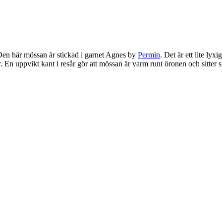
en här mössan är stickad i garnet Agnes by
Permin
. Det är ett lite lyxi
 En uppvikt kant i resår gör att mössan är varm runt öronen och sitter 