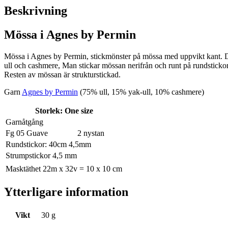
Beskrivning
Mössa i Agnes by Permin
Mössa i Agnes by Permin, stickmönster på mössa med uppvikt kant. D
ull och cashmere, Man stickar mössan nerifrån och runt på rundstickor.
Resten av mössan är strukturstickad.
Garn
Agnes by Permin
(75% ull, 15% yak-ull, 10% cashmere)
Storlek: One size
Garnåtgång
Fg 05 Guave
2 nystan
Rundstickor: 40cm 4,5mm
Strumpstickor 4,5 mm
Masktäthet 22m x 32v = 10 x 10 cm
Ytterligare information
Vikt
30 g