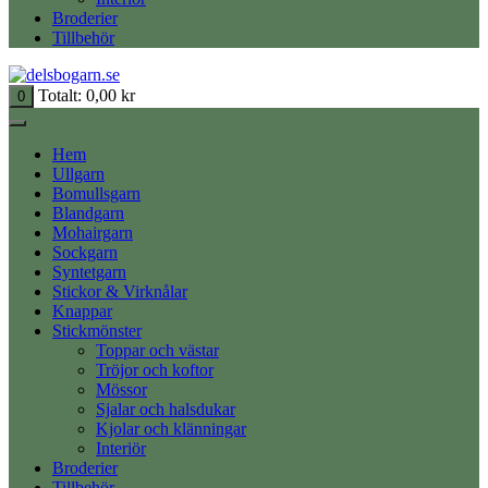
Broderier
Tillbehör
Totalt:
0,00
kr
0
Hem
Ullgarn
Bomullsgarn
Blandgarn
Mohairgarn
Sockgarn
Syntetgarn
Stickor & Virknålar
Knappar
Stickmönster
Toppar och västar
Tröjor och koftor
Mössor
Sjalar och halsdukar
Kjolar och klänningar
Interiör
Broderier
Tillbehör