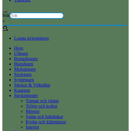
Sök
×
Logga in/registrera
Hem
Ullgarn
Bomullsgarn
Blandgarn
Mohairgarn
Sockgarn
Syntetgarn
Stickor & Virknålar
Knappar
Stickmönster
Toppar och västar
Tröjor och koftor
Mössor
Sjalar och halsdukar
Kjolar och klänningar
Interiör