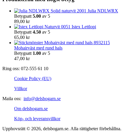
väljas
på
Julia NDLWRX
produktsidan
Betygsatt
5.00
av 5
89,00
kr
Istex Lettlopi
Betygsatt
4.50
av 5
65,00
kr
Mohairväst med rund hals
Betygsatt
1.00
av 5
47,00
kr
Ring oss: 072-555 61 10
Cookie Policy (EU)
Villkor
Maila oss:
info@delsbogarn.se
Om delsbogarn.se
Köp- och leveransvillkor
Upphovsrätt © 2026, delsbogarn.se. Alla rättigheter förbehållna.