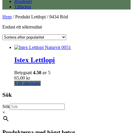
Broderier
Tillbehör
Hem
/ Produkt Lettlopi / 9434 Röd
Endast ett sökresultat
Istex Lettlopi
Betygsatt
4.50
av 5
65,00
kr
Den
Välj alternativ
här
produkten
Sök
har
flera
Sök
varianter.
×
De
olika
alternativen
kan
Produkterna med högst betyg