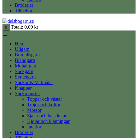
Broderier
Tillbehör
Totalt:
0,00
kr
0
Hem
Ullgarn
Bomullsgarn
Blandgarn
Mohairgarn
Sockgarn
Syntetgarn
Stickor & Virknålar
Knappar
Stickmönster
Toppar och västar
Tröjor och koftor
Mössor
Sjalar och halsdukar
Kjolar och klänningar
Interiör
Broderier
Tillbehör