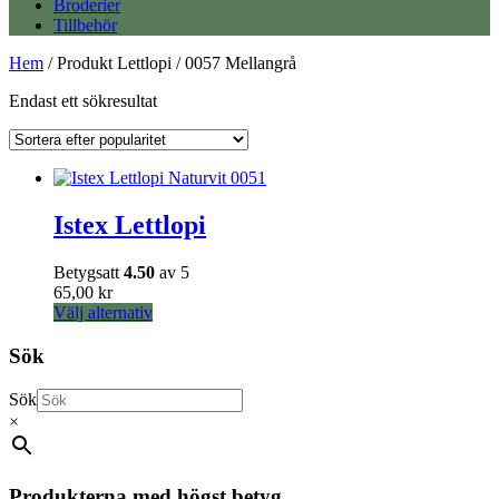
Broderier
Tillbehör
Hem
/ Produkt Lettlopi / 0057 Mellangrå
Endast ett sökresultat
Istex Lettlopi
Betygsatt
4.50
av 5
65,00
kr
Den
Välj alternativ
här
produkten
Sök
har
flera
Sök
varianter.
×
De
olika
alternativen
kan
Produkterna med högst betyg