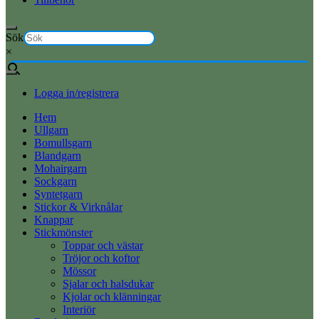
Sök
×
Logga in/registrera
Hem
Ullgarn
Bomullsgarn
Blandgarn
Mohairgarn
Sockgarn
Syntetgarn
Stickor & Virknålar
Knappar
Stickmönster
Toppar och västar
Tröjor och koftor
Mössor
Sjalar och halsdukar
Kjolar och klänningar
Interiör