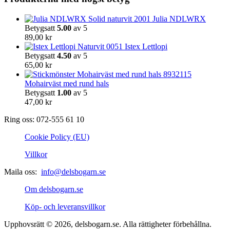
väljas
på
Julia NDLWRX
produktsidan
Betygsatt
5.00
av 5
89,00
kr
Istex Lettlopi
Betygsatt
4.50
av 5
65,00
kr
Mohairväst med rund hals
Betygsatt
1.00
av 5
47,00
kr
Ring oss: 072-555 61 10
Cookie Policy (EU)
Villkor
Maila oss:
info@delsbogarn.se
Om delsbogarn.se
Köp- och leveransvillkor
Upphovsrätt © 2026, delsbogarn.se. Alla rättigheter förbehållna.