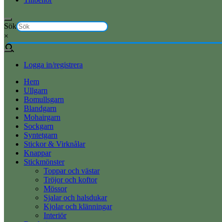
Sök
×
Logga in/registrera
Hem
Ullgarn
Bomullsgarn
Blandgarn
Mohairgarn
Sockgarn
Syntetgarn
Stickor & Virknålar
Knappar
Stickmönster
Toppar och västar
Tröjor och koftor
Mössor
Sjalar och halsdukar
Kjolar och klänningar
Interiör