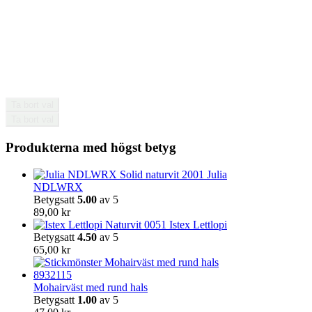
på
produktsidan
Ta bort val
Ta bort val
Produkterna med högst betyg
Julia
NDLWRX
Betygsatt
5.00
av 5
89,00
kr
Istex Lettlopi
Betygsatt
4.50
av 5
65,00
kr
Mohairväst med rund hals
Betygsatt
1.00
av 5