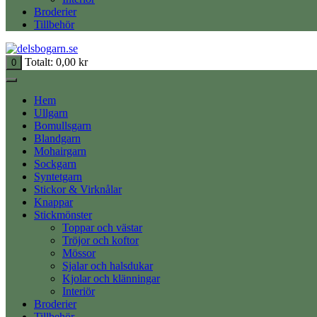
Broderier
Tillbehör
Totalt:
0,00
kr
0
Hem
Ullgarn
Bomullsgarn
Blandgarn
Mohairgarn
Sockgarn
Syntetgarn
Stickor & Virknålar
Knappar
Stickmönster
Toppar och västar
Tröjor och koftor
Mössor
Sjalar och halsdukar
Kjolar och klänningar
Interiör
Broderier
Tillbehör