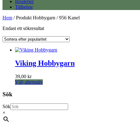
Broderier
Tillbehör
Hem
/ Produkt Hobbygarn / 956 Kanel
Endast ett sökresultat
Viking Hobbygarn
39,00
kr
Den
Välj alternativ
här
produkten
Sök
har
flera
Sök
varianter.
×
De
olika
alternativen
kan
väljas