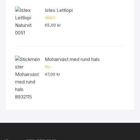
Istex Lettlopi
Betygsatt
65,00
kr
4.50
av 5
Mohairväst med rund hals
B
47,00
kr
et
yg
sa
tt
1.
00
av
5