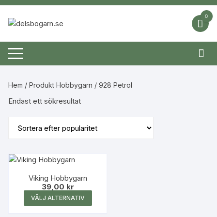
Hoppa
till
0
innehåll
Hem
/ Produkt Hobbygarn / 928 Petrol
Endast ett sökresultat
Viking Hobbygarn
39,00
kr
Den
VÄLJ ALTERNATIV
här