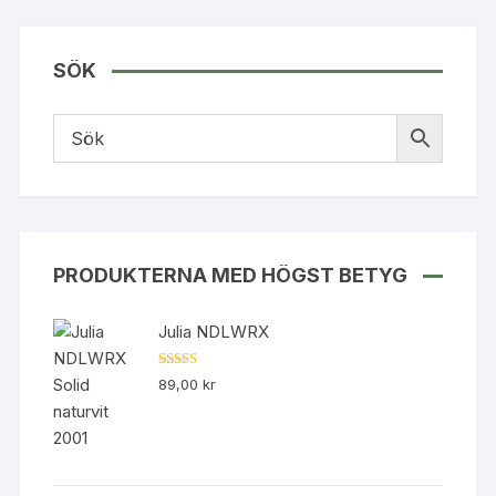
produkten
har
flera
SÖK
varianter.
De
olika
alternativen
kan
väljas
på
produktsidan
PRODUKTERNA MED HÖGST BETYG
Julia NDLWRX
Betygsatt
89,00
kr
5.00
av 5