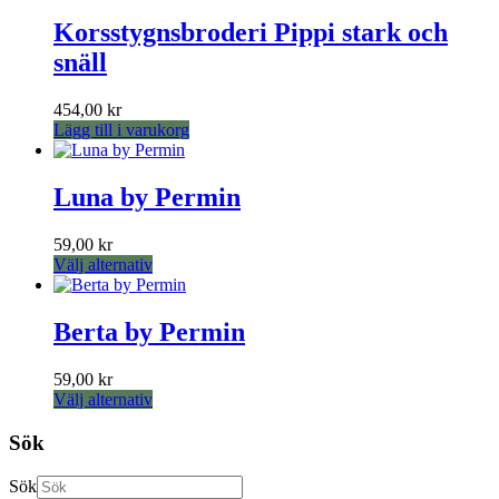
Korsstygnsbroderi Pippi stark och
snäll
454,00
kr
Lägg till i varukorg
Luna by Permin
59,00
kr
Den
Välj alternativ
här
produkten
har
Berta by Permin
flera
varianter.
59,00
kr
De
Den
Välj alternativ
olika
här
alternativen
produkten
Sök
kan
har
väljas
flera
på
Sök
varianter.