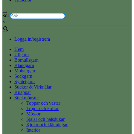
Sök
×
Logga in/registrera
Hem
Ullgarn
Bomullsgarn
Blandgarn
Mohairgarn
Sockgarn
Syntetgarn
Stickor & Virknålar
Knappar
Stickmönster
Toppar och västar
Tröjor och koftor
Mössor
Sjalar och halsdukar
Kjolar och klänningar
Interiör