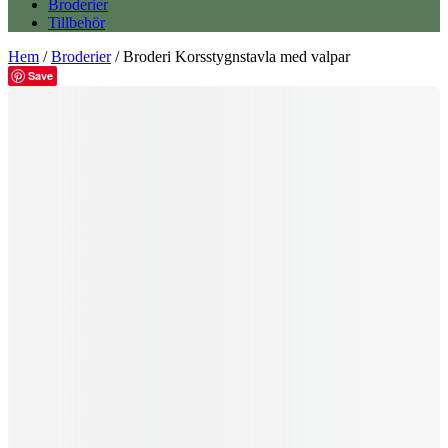
Broderier
Tillbehör
Hem
/
Broderier
/ Broderi Korsstygnstavla med valpar
Save