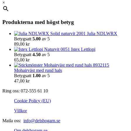
produktsidan
×
De
olika
alternativen
kan
Produkterna med högst betyg
väljas
på
Julia NDLWRX
produktsidan
Betygsatt
5.00
av 5
89,00
kr
Istex Lettlopi
Betygsatt
4.50
av 5
65,00
kr
Mohairväst med rund hals
Betygsatt
1.00
av 5
47,00
kr
Ring oss: 072-555 61 10
Cookie Policy (EU)
Villkor
Maila oss:
info@delsbogarn.se
Om delsbogarn.se