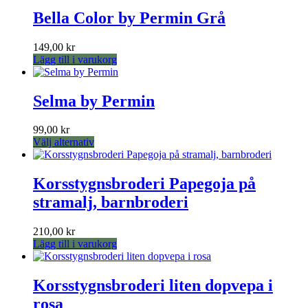
Bella Color by Permin Grå
149,00
kr
Lägg till i varukorg
Selma by Permin
99,00
kr
Den
Välj alternativ
här
produkten
har
Korsstygnsbroderi Papegoja på
flera
stramalj, barnbroderi
varianter.
De
olika
210,00
kr
alternativen
Lägg till i varukorg
kan
väljas
på
Korsstygnsbroderi liten dopvepa i
produktsidan
rosa