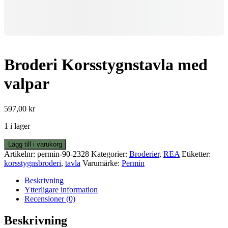
Broderi Korsstygnstavla med
valpar
597,00
kr
1 i lager
Broderi
Lägg till i varukorg
Korsstygnstavla
Artikelnr:
permin-90-2328
Kategorier:
Broderier
,
REA
Etiketter:
med
korsstygnsbroderi
,
tavla
Varumärke:
Permin
valpar
mängd
Beskrivning
Ytterligare information
Recensioner (0)
Beskrivning