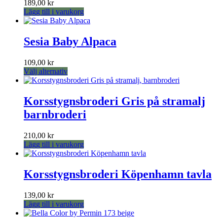
189,00
kr
Lägg till i varukorg
Sesia Baby Alpaca
109,00
kr
Den
Välj alternativ
här
produkten
har
Korsstygnsbroderi Gris på stramalj
flera
barnbroderi
varianter.
De
olika
210,00
kr
alternativen
Lägg till i varukorg
kan
väljas
på
Korsstygnsbroderi Köpenhamn tavla
produktsidan
139,00
kr
Lägg till i varukorg