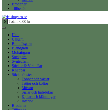
Broderier
Tillbehör
Totalt:
0,00
kr
0
Hem
Ullgarn
Bomullsgarn
Blandgarn
Mohairgarn
Sockgarn
Syntetgarn
Stickor & Virknålar
Knappar
Stickmönster
Toppar och västar
Tröjor och koftor
Mössor
Sjalar och halsdukar
Kjolar och klänningar
Interiör
Broderier
Tillbehör