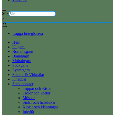
Sök
×
Logga in/registrera
Hem
Ullgarn
Bomullsgarn
Blandgarn
Mohairgarn
Sockgarn
Syntetgarn
Stickor & Virknålar
Knappar
Stickmönster
Toppar och västar
Tröjor och koftor
Mössor
Sjalar och halsdukar
Kjolar och klänningar
Interiör