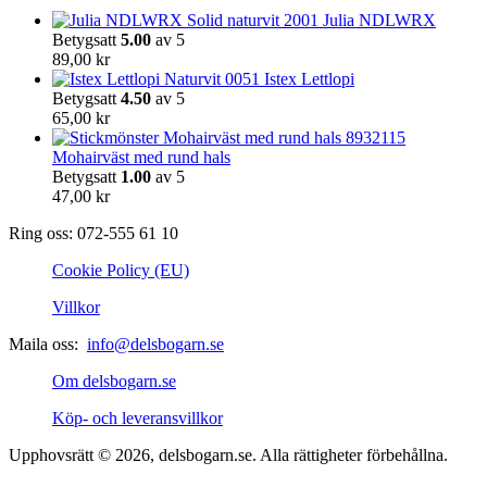
på
Julia NDLWRX
produktsidan
Betygsatt
5.00
av 5
89,00
kr
Istex Lettlopi
Betygsatt
4.50
av 5
65,00
kr
Mohairväst med rund hals
Betygsatt
1.00
av 5
47,00
kr
Ring oss: 072-555 61 10
Cookie Policy (EU)
Villkor
Maila oss:
info@delsbogarn.se
Om delsbogarn.se
Köp- och leveransvillkor
Upphovsrätt © 2026, delsbogarn.se. Alla rättigheter förbehållna.