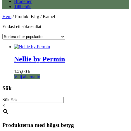
Broderier
Tillbehör
Hem
/ Produkt Färg / Kamel
Endast ett sökresultat
Nellie by Permin
145,00
kr
Den
Välj alternativ
här
produkten
Sök
har
flera
Sök
varianter.
×
De
olika
alternativen
kan
Produkterna med högst betyg
väljas