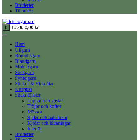
Broderier
Tillbehör
Totalt:
0,00
kr
0
Hem
Ullgarn
Bomullsgarn
Blandgarn
Mohairgarn
Sockgarn
Syntetgarn
Stickor & Virknålar
Knappar
Stickmönster
Toppar och västar
Tröjor och koftor
Mössor
Sjalar och halsdukar
Kjolar och klänningar
Interiör
Broderier
Tillbehör