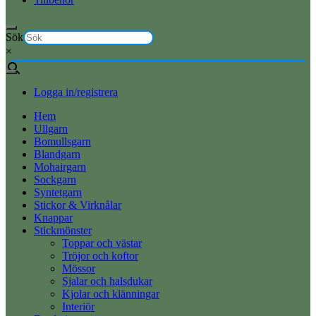
Sök
×
Logga in/registrera
Hem
Ullgarn
Bomullsgarn
Blandgarn
Mohairgarn
Sockgarn
Syntetgarn
Stickor & Virknålar
Knappar
Stickmönster
Toppar och västar
Tröjor och koftor
Mössor
Sjalar och halsdukar
Kjolar och klänningar
Interiör