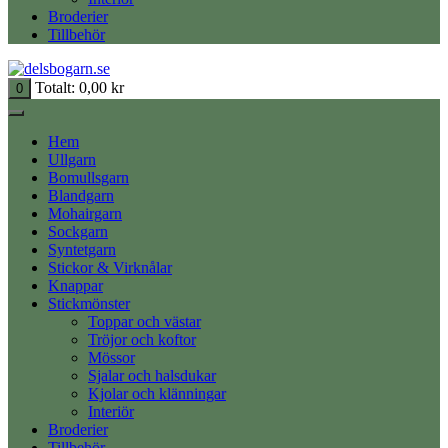
Broderier
Tillbehör
Totalt:
0,00
kr
0
Hem
Ullgarn
Bomullsgarn
Blandgarn
Mohairgarn
Sockgarn
Syntetgarn
Stickor & Virknålar
Knappar
Stickmönster
Toppar och västar
Tröjor och koftor
Mössor
Sjalar och halsdukar
Kjolar och klänningar
Interiör
Broderier
Tillbehör