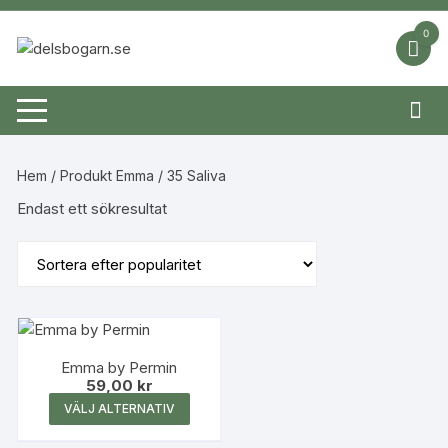
Hoppa
till
0
innehåll
Hem
/ Produkt Emma / 35 Saliva
Endast ett sökresultat
Emma by Permin
59,00
kr
Den
VÄLJ ALTERNATIV
här