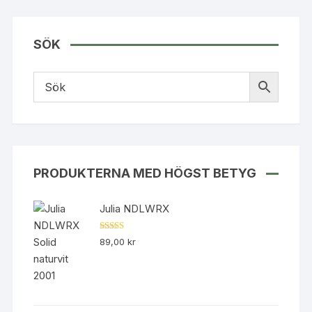
produkten
har
flera
SÖK
varianter.
De
olika
alternativen
kan
väljas
på
produktsidan
PRODUKTERNA MED HÖGST BETYG
Julia NDLWRX
Betygsatt
89,00
kr
5.00
av 5