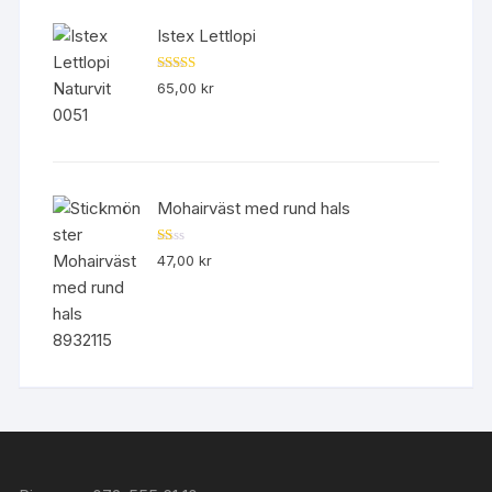
Istex Lettlopi
Betygsatt
65,00
kr
4.50
av 5
Mohairväst med rund hals
B
47,00
kr
et
yg
sa
tt
1.
00
av
5