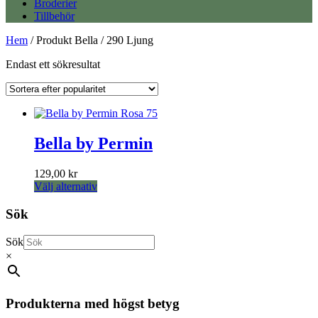
Broderier
Tillbehör
Hem
/ Produkt Bella / 290 Ljung
Endast ett sökresultat
Bella by Permin
129,00
kr
Den
Välj alternativ
här
produkten
Sök
har
flera
Sök
varianter.
×
De
olika
alternativen
kan
Produkterna med högst betyg
väljas