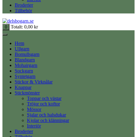
Broderier
Tillbehör
Totalt:
0,00
kr
0
Hem
Ullgarn
Bomullsgarn
Blandgarn
Mohairgarn
Sockgarn
Syntetgarn
Stickor & Virknålar
Knappar
Stickmönster
Toppar och västar
Tröjor och koftor
Mössor
Sjalar och halsdukar
Kjolar och klänningar
Interiör
Broderier
Tillbehör