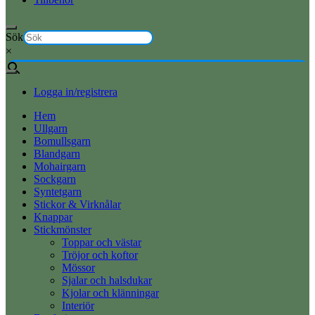
Sök
×
Logga in/registrera
Hem
Ullgarn
Bomullsgarn
Blandgarn
Mohairgarn
Sockgarn
Syntetgarn
Stickor & Virknålar
Knappar
Stickmönster
Toppar och västar
Tröjor och koftor
Mössor
Sjalar och halsdukar
Kjolar och klänningar
Interiör