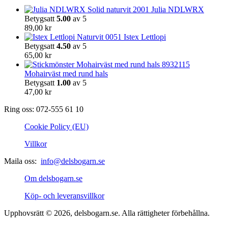
på
Julia NDLWRX
produktsidan
Betygsatt
5.00
av 5
89,00
kr
Istex Lettlopi
Betygsatt
4.50
av 5
65,00
kr
Mohairväst med rund hals
Betygsatt
1.00
av 5
47,00
kr
Ring oss: 072-555 61 10
Cookie Policy (EU)
Villkor
Maila oss:
info@delsbogarn.se
Om delsbogarn.se
Köp- och leveransvillkor
Upphovsrätt © 2026, delsbogarn.se. Alla rättigheter förbehållna.