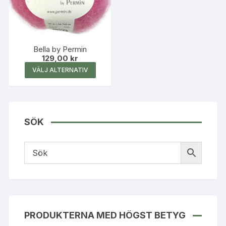
Bella by Permin
129,00
kr
Den
VÄLJ ALTERNATIV
här
produkten
har
flera
SÖK
varianter.
De
olika
alternativen
kan
väljas
på
produktsidan
PRODUKTERNA MED HÖGST BETYG