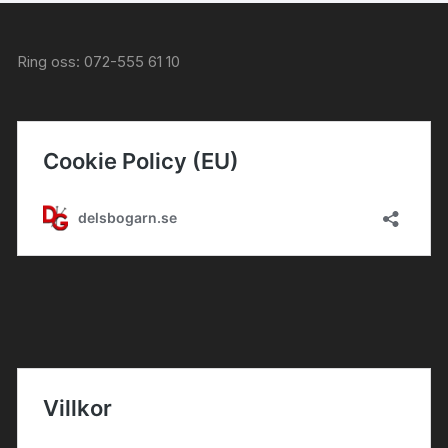
5
Ring oss: 072-555 61 10