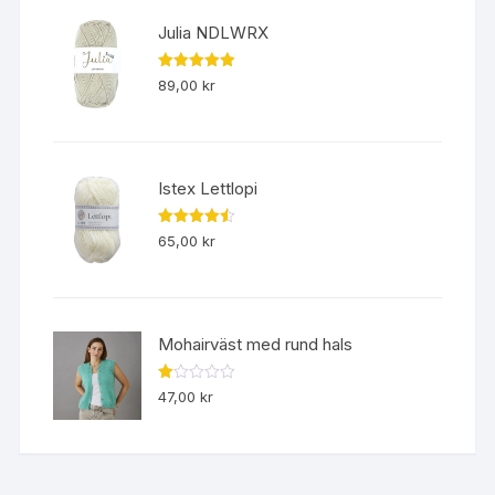
Julia NDLWRX
Betygsatt
89,00
kr
5.00
av 5
Istex Lettlopi
Betygsatt
65,00
kr
4.50
av 5
Mohairväst med rund hals
B
47,00
kr
et
yg
s
att
1.
00
av